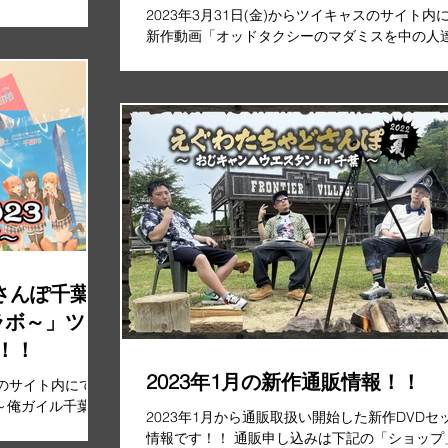
タイム～」ツイキャス有料動画配
が延期された際の当
2023年3月31日(金)からツイキャスのサイト内
えています。...
情報！！
新作動画「オッドタクシーのマダミスを中の人
プレイ!! ～マーダーミステリー ODDTAXI ショ
イム～」の有料動画の配信を開始！！ 御視聴さ
方は下記のツイキャスのサイト内から手続きを
いいたします。...
ドさんぽ千葉
コラボ～」ツイ
！！
2023年1月の新作通販情報！！
ャスのサイト内にて、
 ～俺ガイル千葉コ
2023年1月から通販取扱い開始した新作DVDセ
！ 御視聴される
情報です！！ 通販申し込みは下記の「ショップ