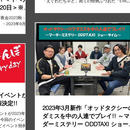
「えぐわたちゃど」宛ての恒例ふつおた『EWC
20日＞※追
ル』を募集させて頂きます！ メール応募の期日
2023年6月22日(木)23:59まで！...
定販売）
夜会2023秋：
2023年9月17
14:00／終演予定
場17:00...
イベントが
催決定!!
2023年3月新作「オッドタクシー
トが2023年9月
ダミスを中の人達でプレイ!! ～
 今回のイベント
ダーミステリー ODDTAXI ショー
ゃどイベント恒例の