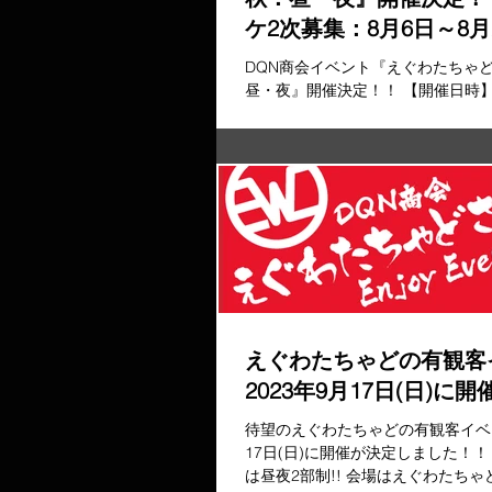
ケ2次募集：8月6日～8月
記アリ（イベチケ数量限
DQN商会イベント『えぐわたちゃど
昼・夜』開催決定！！ 【開催日時】 ・
日(日) ・昼の部：開場13:00 ／開演
15:50＜※途中休憩無し＞ ・夜の部：開
えぐわたちゃどの有観客
2023年9月17日(日)に開
待望のえぐわたちゃどの有観客イベン
17日(日)に開催が決定しました！！
は昼夜2部制!! 会場はえぐわたち