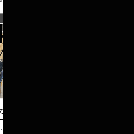
メー
は
のマ
マー
・