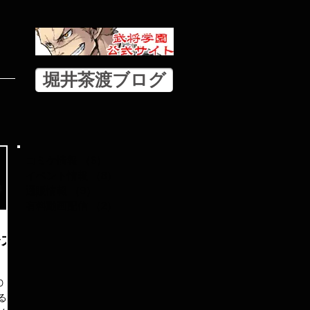
堀井茶渡ブログ
コミケ情報
（6）
6件の記事
イベント情報
（8）
8件の記事
通販情報
（9）
9件の記事
有料動画配信
（2）
2件の記事
を大
D「え
る