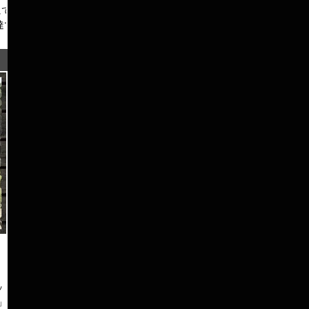
信
にて、
達で
ー・タ
れる
お願
ットの
」を