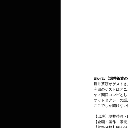
　　Blu-ray【堀井茶
堀井茶渡がゲストさ
　　今回のゲストはアニメ
　　ヤノ関口コンビとし
　　オッドタクシーの話
　　ここでしか聞けない
　　【出演】堀井茶渡・M
　　【企画・製作・販売】
　　【収録分数】約85分