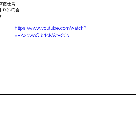
斉藤壮馬
DQN商会 
分　
https://www.youtube.com/watch?
v=AxqwaQlb1oM&t=20s