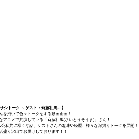
茶渡のサシトーク ～ゲスト：斉藤壮馬～】
んを招いて色々トークをする動画企画！
なアニメで共演している「斉藤壮馬(さいとうそうま)」さん！
ら公私共に様々な話、ゲストさんの趣味や経歴、様々な深掘りトークを展開！
話盛り沢山でお届けしております！！