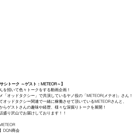
渡のサシトーク ～ゲスト：METEOR～】
んを招いて色々トークをする動画企画！
「オッドタクシー」で共演しているヤノ役の「METEOR(メテオ)」さん！
てオッドタクシー関連で一緒に稼働させて頂いているMETEORさんと、
からゲストさんの趣味や経歴、様々な深掘りトークを展開！
話盛り沢山でお届けしております！！
ETEOR
DQN商会 
　