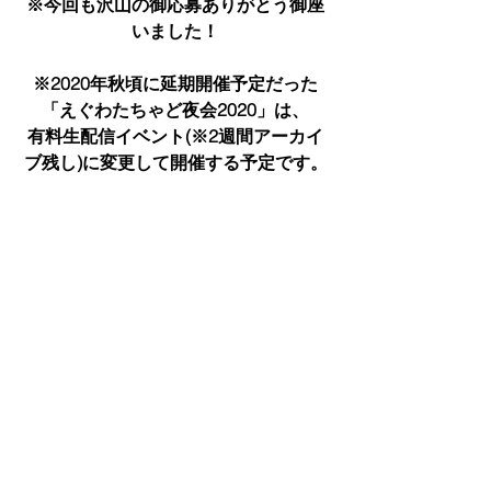
※今回も沢山の御応募ありがとう御座
いました！
※2020年秋頃に延期開催予定だった
「えぐわたちゃど夜会2020」は、
有料生配信イベント(※2週間アーカイ
ブ残し)に変更して開催する予定です。
近日中に情報公開しますので今暫くお
待ち下さい。
＜※現在の整理番号は来年開催のイベ
ントに持ち越す予定です＞
コメント