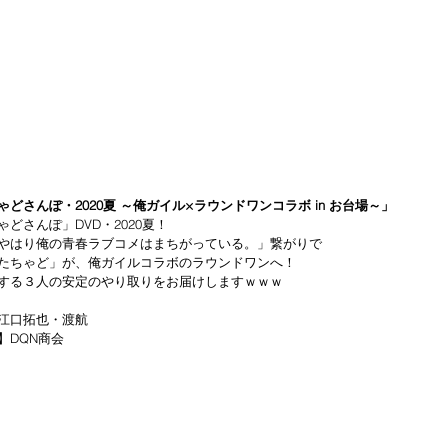
どさんぽ・2020夏 ～俺ガイル×ラウンドワンコラボ in お台場～」
どさんぽ」DVD・2020夏！
やはり俺の青春ラブコメはまちがっている。」繋がりで
たちゃど」が、俺ガイルコラボのラウンドワンへ！
する３人の安定のやり取りをお届けしますｗｗｗ
江口拓也・渡航 
DQN商会 
 