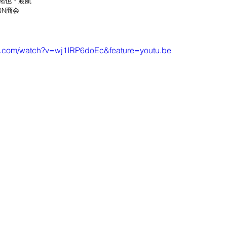
拓也・渡航
QN商会
e.com/watch?v=wj1IRP6doEc&feature=youtu.be