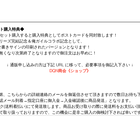
ット購入特典◆
」をセット購入すると購入特典としてポストカードを同封致します！
リーズ完結記念＆俺ガイルコラボ記念として、
せ書きサインの印刷されたバージョンとなります！
無くなり次第終了となりますので御注文はお早めに！
↓ 通販申し込みの方は下記 URL に移って、必要事項を御記入下さい ↓
DQN商会《ショップ》
第、こちらからの詳細連絡のメールを御返信させて頂きますので数日お待ち下
認メール到着→指定口座に御入金→入金確認後に商品発送」となります。  
ック(送料着払い)にて発送致します。商品お受け取りの際に発送料をお支払い頂
て取り扱っておりますので、この機会に是非ご購入の御検討下されば幸いです