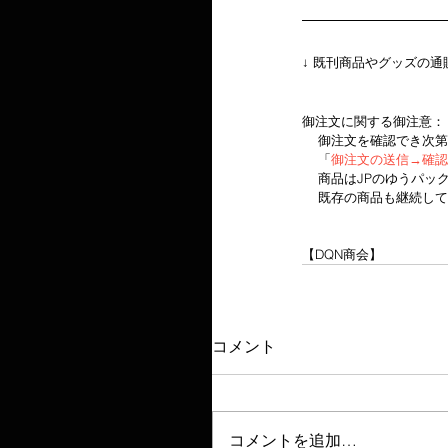
↓ 既刊商品やグッズの通
御注文に関する御注意：
    御注文を確認で
    「
御注文の送信→確認
    商品はJPのゆ
    既存の商品も継
【DQN商会】
コメント
コメントを追加…