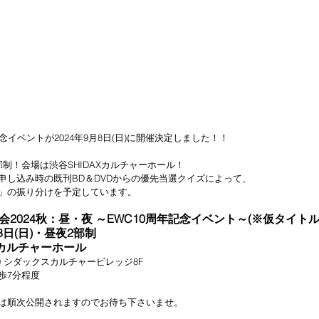
念イベントが2024年9月8日(日)に開催決定しました！！
制！会場は渋谷SHIDAXカルチャーホール！
申し込み時の既刊BD＆DVDからの優先当選クイズによって、
」の振り分けを予定しています。
2024秋：昼・夜 ～EWC10周年記念イベント～(※仮タイトル
8日(日)・昼夜2部制
Xカルチャーホール
10 シダックスカルチャービレッジ8F
歩7分程度
は順次公開されますのでお待ち下さいませ。