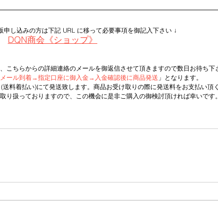
販申し込みの方は下記 URL に移って必要事項を御記入下さい ↓
DQN商会《ショップ》
 
き次第、こちらからの詳細連絡のメールを御返信させて頂きますので数日お待ち下さ
メール到着→指定口座に御入金→入金確認後に商品発送
」となります。  
うパック(送料着払い)にて発送致します。商品お受け取りの際に発送料をお支払い頂
続して取り扱っておりますので、この機会に是非ご購入の御検討頂ければ幸いです。