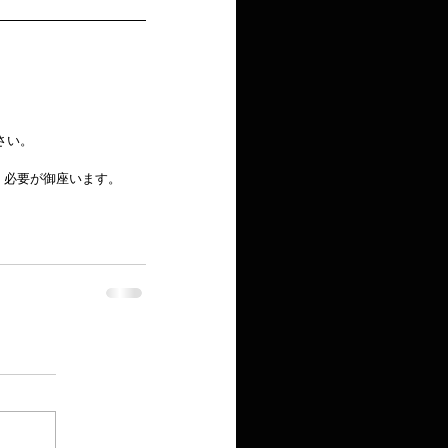
い。  
く必要が御座います。  
 