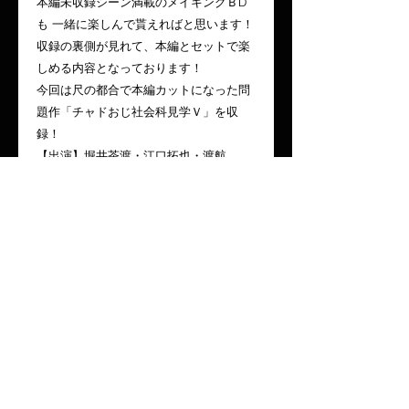
本編未収録シーン満載のメイキングＢD
も 一緒に楽しんで貰えればと思います！
収録の裏側が見れて、本編とセットで楽
しめる内容となっております！
今回は尺の都合で本編カットになった問
題作「チャドおじ社会科見学Ｖ」を収
録！
【出演】堀井茶渡・江口拓也・渡航
【企画・製作・販売】DQN商会
【収録分数】約61分
【価格】2,500 円
◆ＢDセット購入特典◆
本編とメイキングをセット購入の方には
特典ポストカードが付きます！
※ポストカードの在庫が無くなり次第終
了となりますので御注文はお早めに！