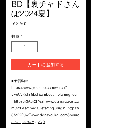
BD【裏チャドさん
ぽ2024夏】
価
￥2,500
格
数量
*
カートに追加する
■予告動画
https://www.youtube.com/watch?
v=uCyKekn8LeI&embeds_referring_euri
=https%3A%2F%2Fwww.dqnsyoukai.co
m%2F&embeds_referring_origin=https%
3A%2F%2Fwww.dqnsyoukai.com&sourc
e_ve_path=Mjg2NjY