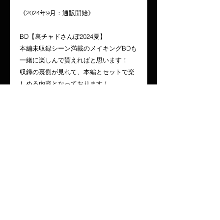
《2024年9月：通販開始》
BD【裏チャドさんぽ2024夏】
本編未収録シーン満載のメイキングBDも
一緒に楽しんで貰えればと思います！
収録の裏側が見れて、本編とセットで楽
しめる内容となっております！
【出演】堀井茶渡・江口拓也・渡航
【企画・製作・販売】DQN商会
【収録分数】総尺61分
【価格】2,500円
◆BDセット購入特典◆
本編とメイキングをセット購入の方には
特典ポストカードが付きます！
※ポストカードの在庫が無くなり次第終
了となりますので御注文はお早めに！