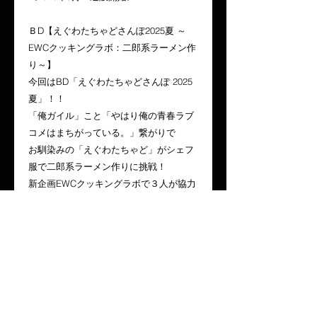
ＢD【えぐわたちゃどさんぽ2025夏 ～
EWCクッキングラボ：二郎系ラーメン作
り～】
今回はBD「えぐわたちゃどさんぽ 2025
夏」！！
「俺ガイル」こと「やはり俺の青春ラブ
コメはまちがっている。」繋がりで
お馴染みの「えぐわたちゃど」がシェフ
服で二郎系ラーメン作りに挑戦！
新企画EWCクッキングラボで３人が協力
して料理に奮闘する姿をお届け！！
【出演】堀井茶渡・江口拓也・渡航
【企画・製作・販売】DQN商会
【収録分数】約68分
【価格】3,000 円