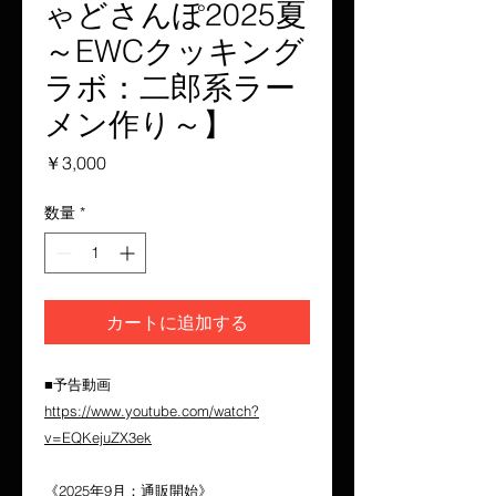
ゃどさんぽ2025夏
～EWCクッキング
ラボ：二郎系ラー
メン作り～】
価
￥3,000
格
数量
*
カートに追加する
■予告動画
https://www.youtube.com/watch?
v=EQKejuZX3ek
《2025年9月：通販開始》